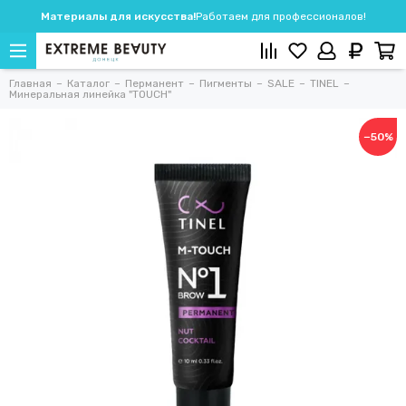
Материалы для искусства!
Работаем для профессионалов!
Главная
Каталог
Перманент
Пигменты
SALE
TINEL
Минеральная линейка "TOUCH"
−50%