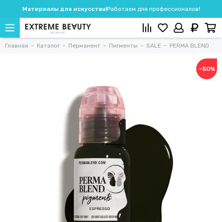
Материалы для искусства!
Работаем для профессионалов!
Главная
Каталог
Перманент
Пигменты
SALE
PERMA BLEND
−50%